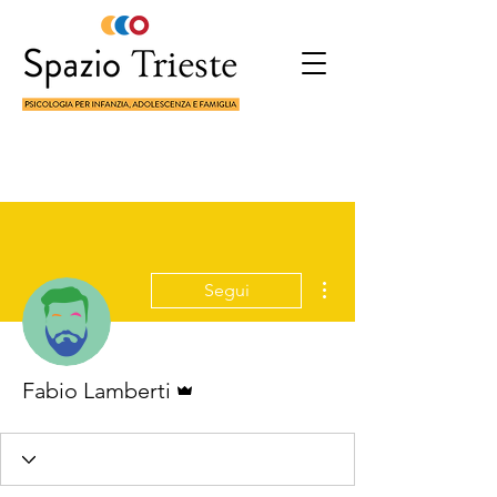
Altre azioni
Segui
Amministratore
Fabio Lamberti