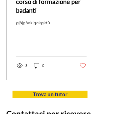
corso di formazione per
badanti
gjàjgàekjgekgktù
3
0
Trova un tutor
Contattaci per ricevere
informazioni
Dott.ssa Anna Clara Cruciani